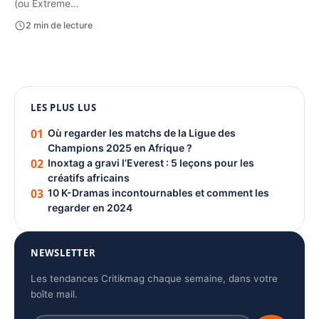
(ou Extreme…
2 min de lecture
1080 × 1350
LES PLUS LUS
PUBLICITÉ
01
Où regarder les matchs de la Ligue des
Champions 2025 en Afrique ?
02
Inoxtag a gravi l’Everest : 5 leçons pour les
créatifs africains
03
10 K-Dramas incontournables et comment les
regarder en 2024
NEWSLETTER
Les tendances Critikmag chaque semaine, dans votre
boîte mail.