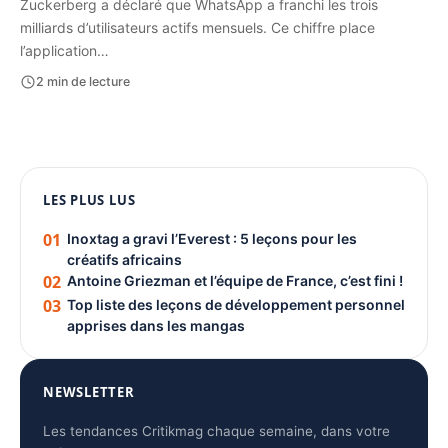
Zuckerberg a déclaré que WhatsApp a franchi les trois
milliards d’utilisateurs actifs mensuels. Ce chiffre place
l’application…
2 min de lecture
1080 × 1350
PUBLICITÉ
LES PLUS LUS
01
Inoxtag a gravi l’Everest : 5 leçons pour les
créatifs africains
02
Antoine Griezman et l’équipe de France, c’est fini !
03
Top liste des leçons de développement personnel
apprises dans les mangas
NEWSLETTER
Les tendances Critikmag chaque semaine, dans votre