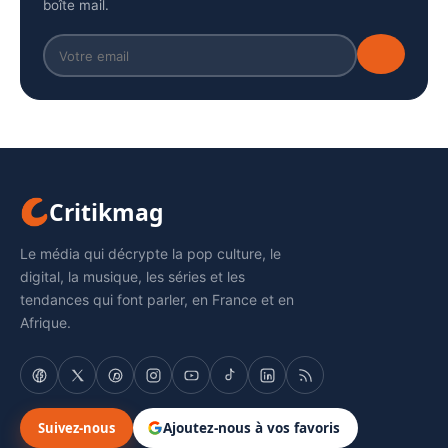
boîte mail.
Critikmag
Le média qui décrypte la pop culture, le
digital, la musique, les séries et les
tendances qui font parler, en France et en
Afrique.
Suivez-nous
Ajoutez-nous à vos favoris