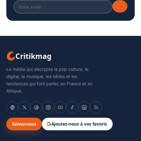
Critikmag
Le média qui décrypte la pop culture, le
digital, la musique, les séries et les
tendances qui font parler, en France et en
Afrique.
Suivez-nous
Ajoutez-nous à vos favoris