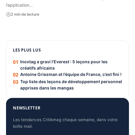
l’application…
2 min de lecture
1080 × 1350
PUBLICITÉ
LES PLUS LUS
01
Inoxtag a gravi l’Everest : 5 leçons pour les
créatifs africains
02
Antoine Griezman et l’équipe de France, c’est fini !
03
Top liste des leçons de développement personnel
apprises dans les mangas
NEWSLETTER
Les tendances Critikmag chaque semaine, dans votre
boîte mail.