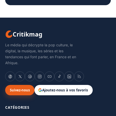
Critikmag
Le média qui décrypte la pop culture, le
digital, la musique, les séries et les
tendances qui font parler, en France et en
Afrique.
Suivez-nous
Ajoutez-nous à vos favoris
CATÉGORIES