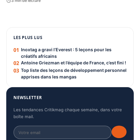
3 min de lecture
1080 × 1350
PUBLICITÉ
LES PLUS LUS
01
Inoxtag a gravi l’Everest : 5 leçons pour les
créatifs africains
02
Antoine Griezman et l’équipe de France, c’est fini !
03
Top liste des leçons de développement personnel
apprises dans les mangas
NEWSLETTER
Les tendances Critikmag chaque semaine, dans votre
boîte mail.