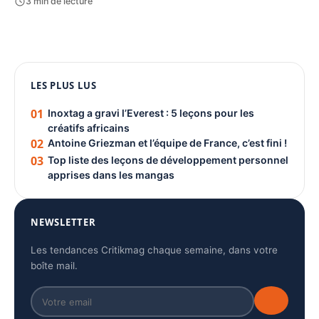
3 min de lecture
1080 × 1350
PUBLICITÉ
LES PLUS LUS
01
Inoxtag a gravi l’Everest : 5 leçons pour les
créatifs africains
02
Antoine Griezman et l’équipe de France, c’est fini !
03
Top liste des leçons de développement personnel
apprises dans les mangas
NEWSLETTER
Les tendances Critikmag chaque semaine, dans votre
boîte mail.