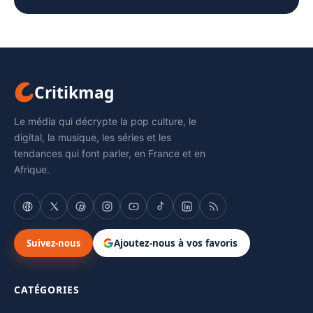
Critikmag
Le média qui décrypte la pop culture, le
digital, la musique, les séries et les
tendances qui font parler, en France et en
Afrique.
Suivez-nous
Ajoutez-nous à vos favoris
CATÉGORIES