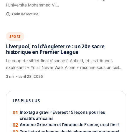
l’Université Mohammed VI…
3 min de lecture
SPORT
Liverpool, roi d’Angleterre : un 20e sacre
historique en Premier League
Le coup de sifflet final résonne à Anfield, et les tribunes
explosent. « You’ll Never Walk Alone » résonne sous un ciel…
3 min
avril 28, 2025
1080 × 1350
PUBLICITÉ
LES PLUS LUS
01
Inoxtag a gravi l’Everest : 5 leçons pour les
créatifs africains
02
Antoine Griezman et l’équipe de France, c’est fini !
Top liste des leçons de développement personnel