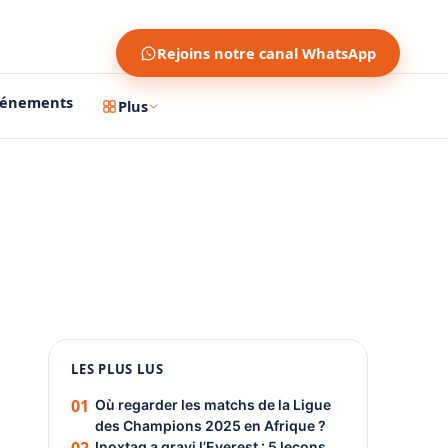
Rejoins notre canal WhatsApp
vénements
Plus
1200 × 630
1080 × 1350
LES PLUS LUS
PUBLICITÉ
01
Où regarder les matchs de la Ligue
des Champions 2025 en Afrique ?
Inoxtag a gravi l’Everest : 5 leçons