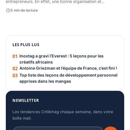
entrepreneurs. En effet, une bonne organisation et…
5 min de lecture
1080 × 1350
PUBLICITÉ
LES PLUS LUS
01
Inoxtag a gravi l’Everest : 5 leçons pour les
créatifs africains
02
Antoine Griezman et l’équipe de France, c’est fini !
03
Top liste des leçons de développement personnel
apprises dans les mangas
NEWSLETTER
Les tendances Critikmag chaque semaine, dans votre
boîte mail.