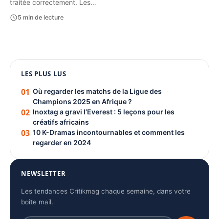
traitée correctement. Les…
5 min de lecture
1080 × 1350
LES PLUS LUS
PUBLICITÉ
01
Où regarder les matchs de la Ligue des
Champions 2025 en Afrique ?
02
Inoxtag a gravi l’Everest : 5 leçons pour les
créatifs africains
03
10 K-Dramas incontournables et comment les
regarder en 2024
NEWSLETTER
Les tendances Critikmag chaque semaine, dans votre
boîte mail.