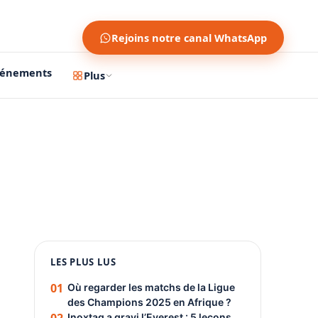
Rejoins notre canal WhatsApp
vénements
Plus
1200 × 630
1080 × 1350
LES PLUS LUS
PUBLICITÉ
01
Où regarder les matchs de la Ligue
des Champions 2025 en Afrique ?
Inoxtag a gravi l’Everest : 5 leçons