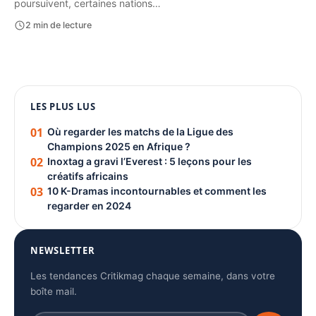
poursuivent, certaines nations…
2 min de lecture
1080 × 1350
LES PLUS LUS
PUBLICITÉ
01
Où regarder les matchs de la Ligue des
Champions 2025 en Afrique ?
02
Inoxtag a gravi l’Everest : 5 leçons pour les
créatifs africains
03
10 K-Dramas incontournables et comment les
regarder en 2024
NEWSLETTER
Les tendances Critikmag chaque semaine, dans votre
boîte mail.