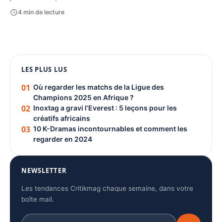
4 min de lecture
1080 × 1350
LES PLUS LUS
PUBLICITÉ
01
Où regarder les matchs de la Ligue des
Champions 2025 en Afrique ?
02
Inoxtag a gravi l’Everest : 5 leçons pour les
créatifs africains
03
10 K-Dramas incontournables et comment les
regarder en 2024
NEWSLETTER
Les tendances Critikmag chaque semaine, dans votre
boîte mail.