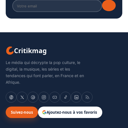
Critikmag
Le média qui décrypte la pop culture, le
digital, la musique, les séries et les
tendances qui font parler, en France et en
Afrique.
Suivez-nous
Ajoutez-nous à vos favoris