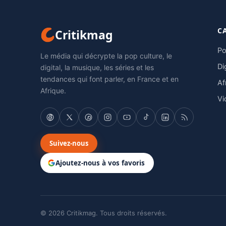
C
Critikmag
Po
Le média qui décrypte la pop culture, le
Di
digital, la musique, les séries et les
tendances qui font parler, en France et en
Af
Afrique.
Vi
Suivez-nous
Ajoutez-nous à vos favoris
© 2026 Critikmag. Tous droits réservés.