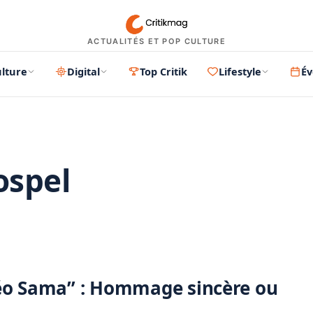
ACTUALITÉS ET POP CULTURE
lture
Digital
Top Critik
Lifestyle
É
ospel
PUBLICITÉ
Léo Sama” : Hommage sincère ou