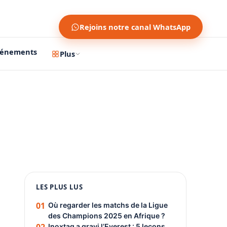
Rejoins notre canal WhatsApp
vénements
Plus
1200 × 630
1080 × 1350
LES PLUS LUS
PUBLICITÉ
01
Où regarder les matchs de la Ligue
des Champions 2025 en Afrique ?
Inoxtag a gravi l’Everest : 5 leçons