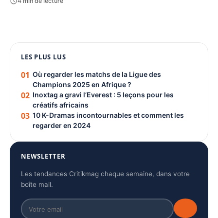
4 min de lecture
1080 × 1350
LES PLUS LUS
PUBLICITÉ
01
Où regarder les matchs de la Ligue des
Champions 2025 en Afrique ?
02
Inoxtag a gravi l’Everest : 5 leçons pour les
créatifs africains
03
10 K-Dramas incontournables et comment les
regarder en 2024
NEWSLETTER
Les tendances Critikmag chaque semaine, dans votre
boîte mail.