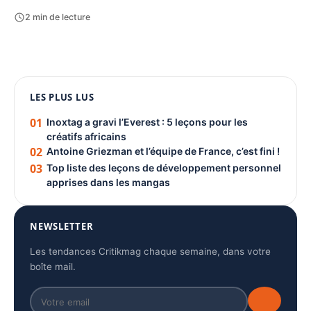
2 min de lecture
1080 × 1350
LES PLUS LUS
PUBLICITÉ
01
Inoxtag a gravi l’Everest : 5 leçons pour les
créatifs africains
02
Antoine Griezman et l’équipe de France, c’est fini !
03
Top liste des leçons de développement personnel
apprises dans les mangas
NEWSLETTER
Les tendances Critikmag chaque semaine, dans votre
boîte mail.