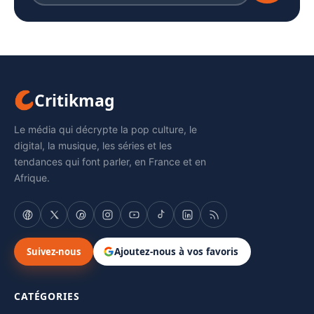
Critikmag
Le média qui décrypte la pop culture, le
digital, la musique, les séries et les
tendances qui font parler, en France et en
Afrique.
Suivez-nous
Ajoutez-nous à vos favoris
CATÉGORIES