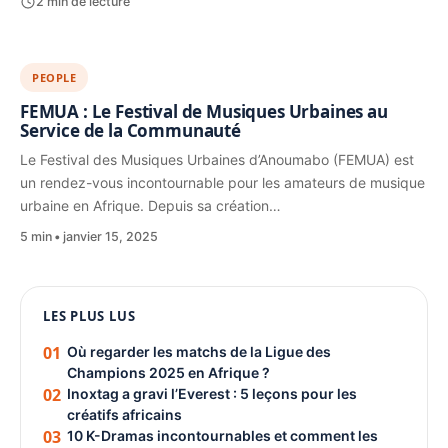
2 min de lecture
PEOPLE
FEMUA : Le Festival de Musiques Urbaines au
Service de la Communauté
Le Festival des Musiques Urbaines d’Anoumabo (FEMUA) est
un rendez-vous incontournable pour les amateurs de musique
urbaine en Afrique. Depuis sa création…
5 min
janvier 15, 2025
1080 × 1350
LES PLUS LUS
PUBLICITÉ
01
Où regarder les matchs de la Ligue des
Champions 2025 en Afrique ?
02
Inoxtag a gravi l’Everest : 5 leçons pour les
créatifs africains
03
10 K-Dramas incontournables et comment les