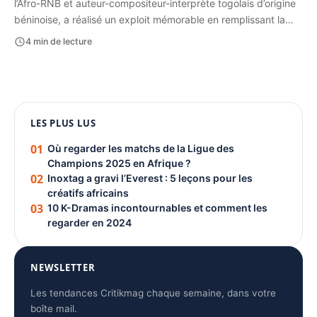
l’Afro-RNB et auteur-compositeur-interprète togolais d’origine
béninoise, a réalisé un exploit mémorable en remplissant la…
4 min de lecture
1080 × 1350
LES PLUS LUS
PUBLICITÉ
01
Où regarder les matchs de la Ligue des
Champions 2025 en Afrique ?
02
Inoxtag a gravi l’Everest : 5 leçons pour les
créatifs africains
03
10 K-Dramas incontournables et comment les
regarder en 2024
NEWSLETTER
Les tendances Critikmag chaque semaine, dans votre
boîte mail.