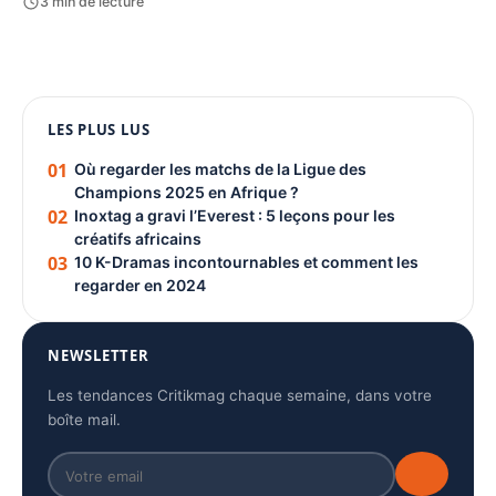
3 min de lecture
1080 × 1350
LES PLUS LUS
PUBLICITÉ
01
Où regarder les matchs de la Ligue des
Champions 2025 en Afrique ?
02
Inoxtag a gravi l’Everest : 5 leçons pour les
créatifs africains
03
10 K-Dramas incontournables et comment les
regarder en 2024
NEWSLETTER
Les tendances Critikmag chaque semaine, dans votre
boîte mail.