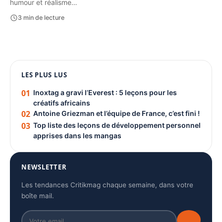
humour et réalisme…
3 min de lecture
1080 × 1350
LES PLUS LUS
PUBLICITÉ
01
Inoxtag a gravi l’Everest : 5 leçons pour les
créatifs africains
02
Antoine Griezman et l’équipe de France, c’est fini !
03
Top liste des leçons de développement personnel
apprises dans les mangas
NEWSLETTER
Les tendances Critikmag chaque semaine, dans votre
boîte mail.