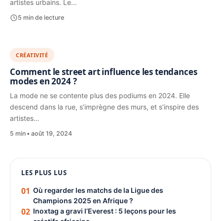
artistes urbains. Le…
5 min de lecture
CRÉATIVITÉ
Comment le street art influence les tendances
modes en 2024 ?
La mode ne se contente plus des podiums en 2024. Elle
descend dans la rue, s’imprègne des murs, et s’inspire des
artistes…
5 min
août 19, 2024
1080 × 1350
LES PLUS LUS
PUBLICITÉ
01
Où regarder les matchs de la Ligue des
Champions 2025 en Afrique ?
02
Inoxtag a gravi l’Everest : 5 leçons pour les