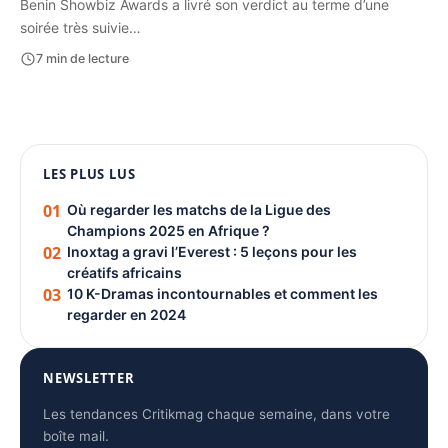
Benin Showbiz Awards a livré son verdict au terme d’une
soirée très suivie…
7 min de lecture
1080 × 1350
LES PLUS LUS
PUBLICITÉ
01
Où regarder les matchs de la Ligue des
Champions 2025 en Afrique ?
02
Inoxtag a gravi l’Everest : 5 leçons pour les
créatifs africains
03
10 K-Dramas incontournables et comment les
regarder en 2024
NEWSLETTER
Les tendances Critikmag chaque semaine, dans votre
boîte mail.