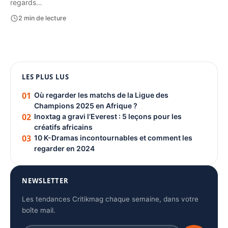
regards…
2 min de lecture
1080 × 1350
LES PLUS LUS
PUBLICITÉ
01
Où regarder les matchs de la Ligue des
Champions 2025 en Afrique ?
02
Inoxtag a gravi l’Everest : 5 leçons pour les
créatifs africains
03
10 K-Dramas incontournables et comment les
regarder en 2024
NEWSLETTER
Les tendances Critikmag chaque semaine, dans votre
boîte mail.