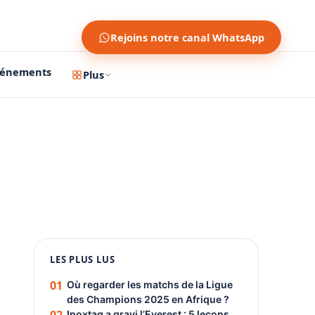
Rejoins notre canal WhatsApp
vénements
Plus
1200 × 630
1080 × 1350
LES PLUS LUS
PUBLICITÉ
01
Où regarder les matchs de la Ligue
des Champions 2025 en Afrique ?
Inoxtag a gravi l’Everest : 5 leçons