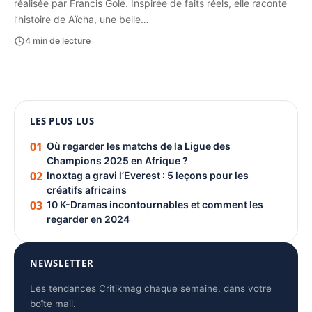
réalisée par Francis Golé. Inspirée de faits réels, elle raconte
l’histoire de Aïcha, une belle…
4 min de lecture
1080 × 1350
LES PLUS LUS
PUBLICITÉ
01
Où regarder les matchs de la Ligue des
Champions 2025 en Afrique ?
02
Inoxtag a gravi l’Everest : 5 leçons pour les
créatifs africains
03
10 K-Dramas incontournables et comment les
regarder en 2024
NEWSLETTER
Les tendances Critikmag chaque semaine, dans votre
boîte mail.