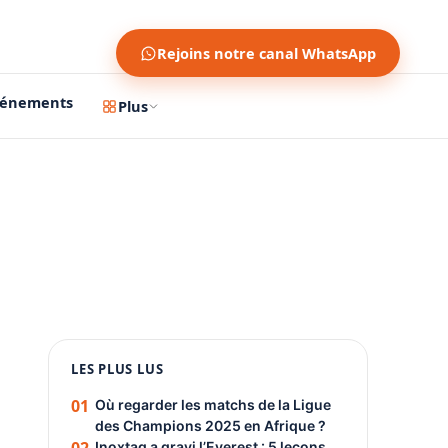
Rejoins notre canal WhatsApp
vénements
Plus
1200 × 630
1080 × 1350
LES PLUS LUS
PUBLICITÉ
01
Où regarder les matchs de la Ligue
des Champions 2025 en Afrique ?
Inoxtag a gravi l’Everest : 5 leçons