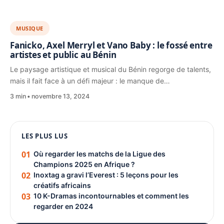
MUSIQUE
Fanicko, Axel Merryl et Vano Baby : le fossé entre
artistes et public au Bénin
Le paysage artistique et musical du Bénin regorge de talents,
mais il fait face à un défi majeur : le manque de…
3 min
novembre 13, 2024
1080 × 1350
LES PLUS LUS
PUBLICITÉ
01
Où regarder les matchs de la Ligue des
Champions 2025 en Afrique ?
02
Inoxtag a gravi l’Everest : 5 leçons pour les
créatifs africains
03
10 K-Dramas incontournables et comment les
regarder en 2024