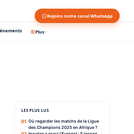
Rejoins notre canal WhatsApp
vénements
Plus
1200 × 630
1080 × 1350
LES PLUS LUS
PUBLICITÉ
01
Où regarder les matchs de la Ligue
des Champions 2025 en Afrique ?
Inoxtag a gravi l’Everest : 5 leçons