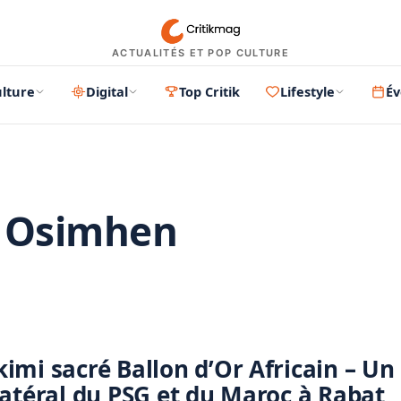
ACTUALITÉS ET POP CULTURE
lture
Digital
Top Critik
Lifestyle
É
r Osimhen
PUBLICITÉ
imi sacré Ballon d’Or Africain – Un
latéral du PSG et du Maroc à Rabat