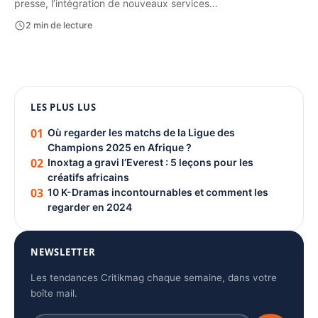
presse, l’intégration de nouveaux services…
2 min de lecture
1080 × 1350
LES PLUS LUS
PUBLICITÉ
01
Où regarder les matchs de la Ligue des
Champions 2025 en Afrique ?
02
Inoxtag a gravi l’Everest : 5 leçons pour les
créatifs africains
03
10 K-Dramas incontournables et comment les
regarder en 2024
NEWSLETTER
Les tendances Critikmag chaque semaine, dans votre
boîte mail.