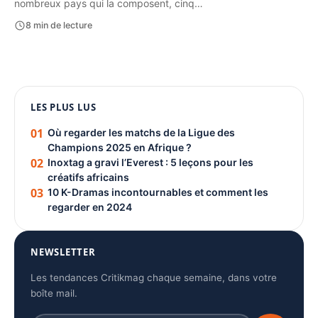
nombreux pays qui la composent, cinq…
8 min de lecture
1080 × 1350
LES PLUS LUS
PUBLICITÉ
01
Où regarder les matchs de la Ligue des
Champions 2025 en Afrique ?
02
Inoxtag a gravi l’Everest : 5 leçons pour les
créatifs africains
03
10 K-Dramas incontournables et comment les
regarder en 2024
NEWSLETTER
Les tendances Critikmag chaque semaine, dans votre
boîte mail.