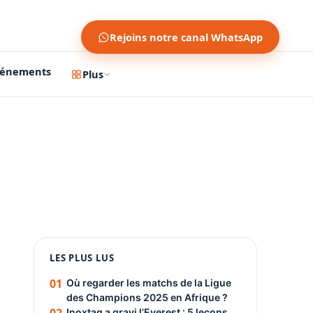
Rejoins notre canal WhatsApp
vénements
Plus
1200 × 630
1080 × 1350
LES PLUS LUS
PUBLICITÉ
01
Où regarder les matchs de la Ligue
des Champions 2025 en Afrique ?
Inoxtag a gravi l’Everest : 5 leçons