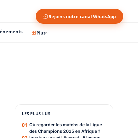
Rejoins notre canal WhatsApp
vénements
Plus
1200 × 630
1080 × 1350
LES PLUS LUS
PUBLICITÉ
01
Où regarder les matchs de la Ligue
des Champions 2025 en Afrique ?
Inoxtag a gravi l’Everest : 5 leçons