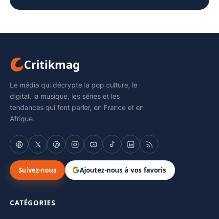
Critikmag
Le média qui décrypte la pop culture, le
digital, la musique, les séries et les
tendances qui font parler, en France et en
Afrique.
Suivez-nous
Ajoutez-nous à vos favoris
CATÉGORIES