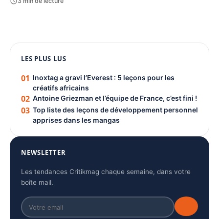
3 min de lecture
1080 × 1350
PUBLICITÉ
LES PLUS LUS
01
Inoxtag a gravi l’Everest : 5 leçons pour les
créatifs africains
02
Antoine Griezman et l’équipe de France, c’est fini !
03
Top liste des leçons de développement personnel
apprises dans les mangas
NEWSLETTER
Les tendances Critikmag chaque semaine, dans votre
boîte mail.