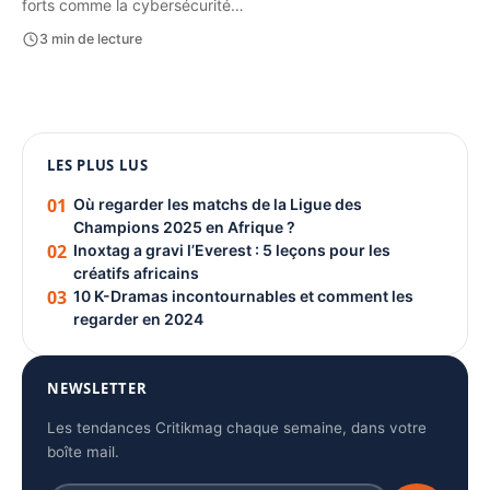
forts comme la cybersécurité…
3 min de lecture
1080 × 1350
LES PLUS LUS
PUBLICITÉ
01
Où regarder les matchs de la Ligue des
Champions 2025 en Afrique ?
02
Inoxtag a gravi l’Everest : 5 leçons pour les
créatifs africains
03
10 K-Dramas incontournables et comment les
regarder en 2024
NEWSLETTER
Les tendances Critikmag chaque semaine, dans votre
boîte mail.