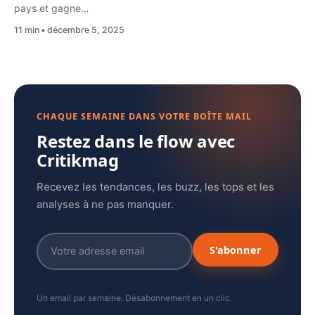
pays et gagne…
11 min
décembre 5, 2025
CHAQUE SEMAINE DANS VOTRE BOÎTE MAIL
Restez dans le flow avec
Critikmag
Recevez les tendances, les buzz, les tops et les
analyses à ne pas manquer.
S'abonner
Un email par semaine. Désabonnement en un clic.