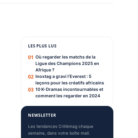
1080 × 1350
LES PLUS LUS
PUBLICITÉ
01
Où regarder les matchs de la
Ligue des Champions 2025 en
Afrique ?
02
Inoxtag a gravi l’Everest : 5
leçons pour les créatifs africains
03
10 K-Dramas incontournables et
comment les regarder en 2024
NEWSLETTER
Les tendances Critikmag chaque
semaine, dans votre boîte mail.