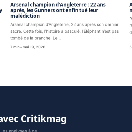
Arsenal champion d’Angleterre : 22 ans
A
y
après, les Gunners ont enfin tué leur
malédiction
R
Arsenal champion d’Angleterre, 22 ans après son dernier
l
sacre. Cette fois, l’histoire a basculé, l’Éléphant n’est pas
d
tombé de la branche. Le…
7 min
mai 19, 2026
5
 avec Critikmag
 les analyses à ne