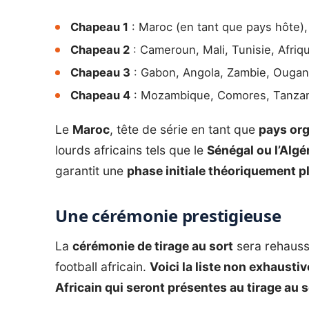
Chapeau 1
: Maroc (en tant que pays hôte), 
Chapeau 2
: Cameroun, Mali, Tunisie, Afri
Chapeau 3
: Gabon, Angola, Zambie, Ougand
Chapeau 4
: Mozambique, Comores, Tanzan
Le
Maroc
, tête de série en tant que
pays org
lourds africains tels que le
Sénégal ou l’Algé
garantit une
phase initiale théoriquement p
Une cérémonie prestigieuse
La
cérémonie de tirage au sort
sera rehauss
football africain.
Voici la liste non exhausti
Africain qui seront présentes au tirage au 