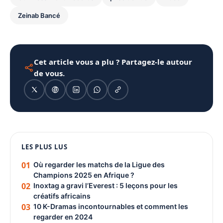
Zeinab Bancé
Cet article vous a plu ? Partagez-le autour
de vous.
1080 × 1350
LES PLUS LUS
PUBLICITÉ
01
Où regarder les matchs de la Ligue des
Champions 2025 en Afrique ?
02
Inoxtag a gravi l’Everest : 5 leçons pour les
créatifs africains
03
10 K-Dramas incontournables et comment les
regarder en 2024