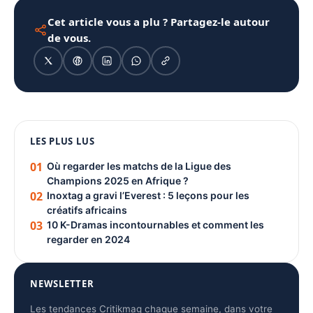
Cet article vous a plu ? Partagez-le autour
de vous.
1080 × 1350
LES PLUS LUS
PUBLICITÉ
01
Où regarder les matchs de la Ligue des
Champions 2025 en Afrique ?
02
Inoxtag a gravi l’Everest : 5 leçons pour les
créatifs africains
03
10 K-Dramas incontournables et comment les
regarder en 2024
NEWSLETTER
Les tendances Critikmag chaque semaine, dans votre