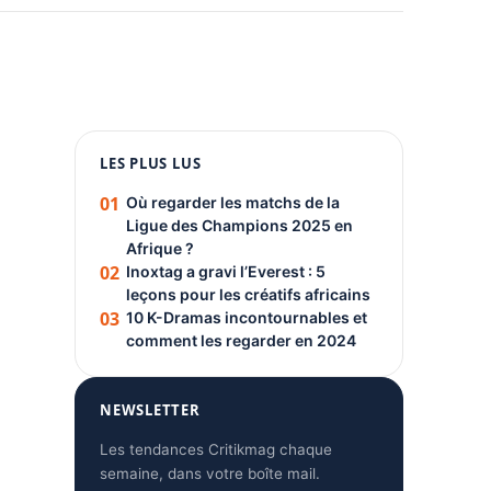
1080 × 1350
LES PLUS LUS
PUBLICITÉ
01
Où regarder les matchs de la
Ligue des Champions 2025 en
Afrique ?
02
Inoxtag a gravi l’Everest : 5
leçons pour les créatifs africains
03
10 K-Dramas incontournables et
comment les regarder en 2024
NEWSLETTER
Les tendances Critikmag chaque
semaine, dans votre boîte mail.