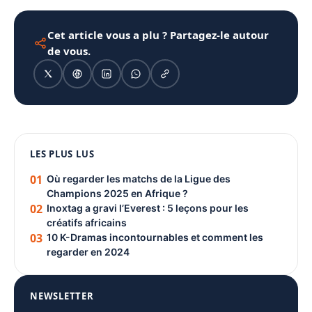
Cet article vous a plu ? Partagez-le autour
de vous.
1080 × 1350
LES PLUS LUS
PUBLICITÉ
01
Où regarder les matchs de la Ligue des
Champions 2025 en Afrique ?
02
Inoxtag a gravi l’Everest : 5 leçons pour les
créatifs africains
03
10 K-Dramas incontournables et comment les
regarder en 2024
NEWSLETTER