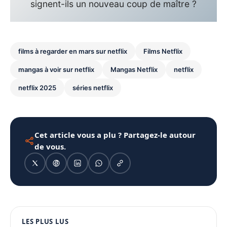
signent-ils un nouveau coup de maître ?
films à regarder en mars sur netflix
Films Netflix
mangas à voir sur netflix
Mangas Netflix
netflix
netflix 2025
séries netflix
Cet article vous a plu ? Partagez-le autour
de vous.
1080 × 1350
LES PLUS LUS
PUBLICITÉ