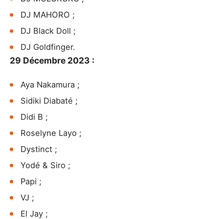
DJ MAHORO ;
DJ Black Doll ;
DJ Goldfinger.
29 Décembre 2023 :
Aya Nakamura ;
Sidiki Diabaté ;
Didi B ;
Roselyne Layo ;
Dystinct ;
Yodé & Siro ;
Papi ;
VJ ;
El Jay ;