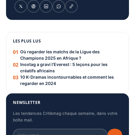
1080 × 1350
LES PLUS LUS
PUBLICITÉ
01
Où regarder les matchs de la Ligue des
Champions 2025 en Afrique ?
02
Inoxtag a gravi l’Everest : 5 leçons pour les
créatifs africains
03
10 K-Dramas incontournables et comment les
regarder en 2024
NEWSLETTER
Les tendances Critikmag chaque semaine, dans votre
boîte mail.