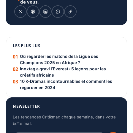
de vous.
1080 × 1350
LES PLUS LUS
PUBLICITÉ
01
Où regarder les matchs de la Ligue des
Champions 2025 en Afrique ?
02
Inoxtag a gravi l’Everest : 5 leçons pour les
créatifs africains
03
10 K-Dramas incontournables et comment les
regarder en 2024
NEWSLETTER
Les tendances Critikmag chaque semaine, dans votre
boîte mail.