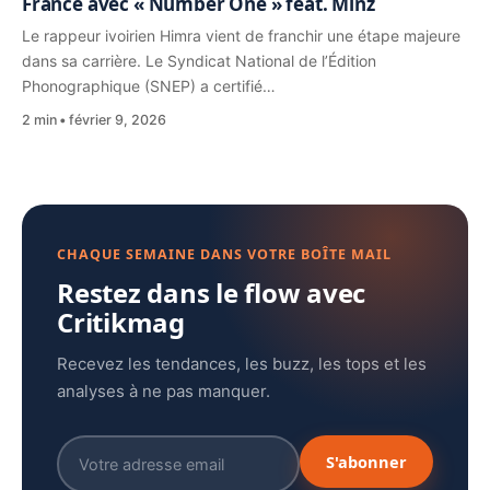
France avec « Number One » feat. Minz
Le rappeur ivoirien Himra vient de franchir une étape majeure
dans sa carrière. Le Syndicat National de l’Édition
Phonographique (SNEP) a certifié…
2 min
février 9, 2026
CHAQUE SEMAINE DANS VOTRE BOÎTE MAIL
Restez dans le flow avec
Critikmag
Recevez les tendances, les buzz, les tops et les
analyses à ne pas manquer.
S'abonner