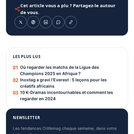
Cet article vous a plu ? Partagez-le autour
de vous.
1080 × 1350
LES PLUS LUS
PUBLICITÉ
01
Où regarder les matchs de la Ligue des
Champions 2025 en Afrique ?
02
Inoxtag a gravi l’Everest : 5 leçons pour les
créatifs africains
03
10 K-Dramas incontournables et comment les
regarder en 2024
NEWSLETTER
Les tendances Critikmag chaque semaine, dans votre