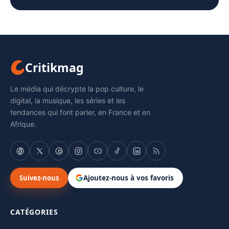
Critikmag
Le média qui décrypte la pop culture, le
digital, la musique, les séries et les
tendances qui font parler, en France et en
Afrique.
Suivez-nous
Ajoutez-nous à vos favoris
CATÉGORIES