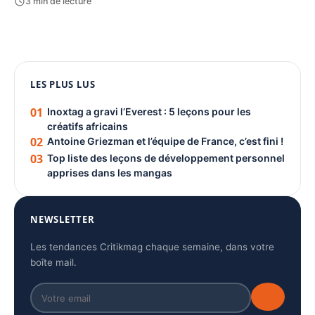
3 min de lecture
1080 × 1350
PUBLICITÉ
LES PLUS LUS
01
Inoxtag a gravi l’Everest : 5 leçons pour les
créatifs africains
02
Antoine Griezman et l’équipe de France, c’est fini !
03
Top liste des leçons de développement personnel
apprises dans les mangas
NEWSLETTER
Les tendances Critikmag chaque semaine, dans votre
boîte mail.