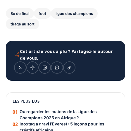
8e de final
foot
ligue des champions
tirage au sort
Cet article vous a plu ? Partagez-le autour
de vous.
1080 × 1350
LES PLUS LUS
PUBLICITÉ
01
Où regarder les matchs de la Ligue des
Champions 2025 en Afrique ?
02
Inoxtag a gravi l’Everest : 5 leçons pour les
créatifs africains