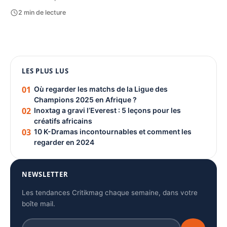
2 min de lecture
1080 × 1350
LES PLUS LUS
PUBLICITÉ
01
Où regarder les matchs de la Ligue des
Champions 2025 en Afrique ?
02
Inoxtag a gravi l’Everest : 5 leçons pour les
créatifs africains
03
10 K-Dramas incontournables et comment les
regarder en 2024
NEWSLETTER
Les tendances Critikmag chaque semaine, dans votre
boîte mail.