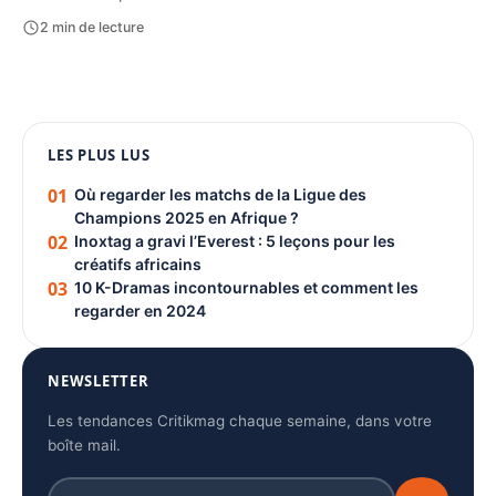
2 min de lecture
1080 × 1350
LES PLUS LUS
PUBLICITÉ
01
Où regarder les matchs de la Ligue des
Champions 2025 en Afrique ?
02
Inoxtag a gravi l’Everest : 5 leçons pour les
créatifs africains
03
10 K-Dramas incontournables et comment les
regarder en 2024
NEWSLETTER
Les tendances Critikmag chaque semaine, dans votre
boîte mail.